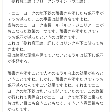
「割れ窓理論（ブロークンウインドウ理論）」
・ニューヨークの地下鉄の落書きを消したら犯罪率が
７５％減った。この事案は結構有名ですよね。
当時のニューヨーク市長 ルドルフ・ジュリアーニが
おこなった政策の一つです。落書きを消すだけで７
５％犯罪が減ったというのは驚きです。
これは「割れ窓理論」詳しくはリンクを下に貼ってお
きますね。
要は綺麗な環境を保てていないとモラルは低下し犯罪
が多発する。
落書きを消すことで人々のモラル向上の効果があると
いうことですね。しかし、落書きを消すだけで７５％
犯罪減るなんてすごい効果ですよね。それまでニュー
ヨークの地下鉄は怖いって聞いていたので、この政策
が行われて実際自分がニューヨークで地下鉄に乗った
時は怖い目にも合うこともなく、そういう雰囲気もな
かったです。