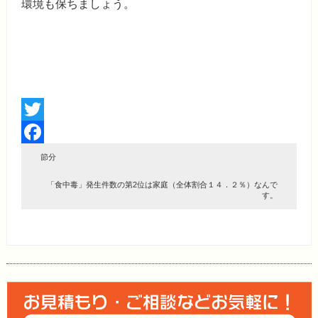
環境も保ちましょう。
Twitter
Facebook
節分
「食中毒」発生件数の第2位は家庭（全体割合１４．２％）なんで
す。