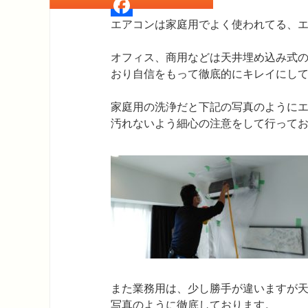
Twitter
エアコンは家庭用でよく使われてる、
Facebook
オフィス、商用などは天井埋め込み式
おり自信をもって徹底的にキレイにし
家庭用の洗浄だと下記の写真のように
汚れないよう細心の注意をして行って
また業務用は、少し勝手が違いますが
写真のように徹底しております。