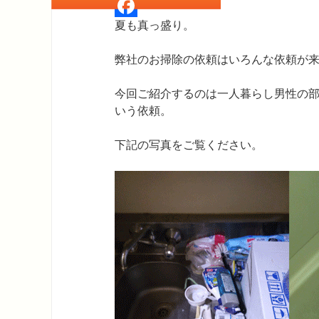
Twitter
夏も真っ盛り。
Facebook
弊社のお掃除の依頼はいろんな依頼が
今回ご紹介するのは一人暮らし男性の
いう依頼。
下記の写真をご覧ください。