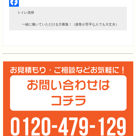
Twitter
Facebook
トイレ清掃
一緒に働いていただける方募集！（接客が苦手な人でも大丈夫）